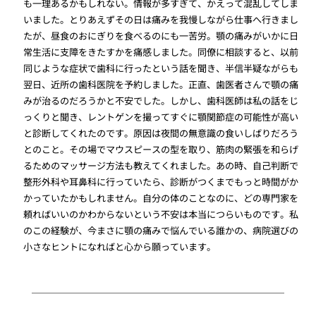
も一理あるかもしれない。情報が多すぎて、かえって混乱してしま
いました。とりあえずその日は痛みを我慢しながら仕事へ行きまし
たが、昼食のおにぎりを食べるのにも一苦労。顎の痛みがいかに日
常生活に支障をきたすかを痛感しました。同僚に相談すると、以前
同じような症状で歯科に行ったという話を聞き、半信半疑ながらも
翌日、近所の歯科医院を予約しました。正直、歯医者さんで顎の痛
みが治るのだろうかと不安でした。しかし、歯科医師は私の話をじ
っくりと聞き、レントゲンを撮ってすぐに顎関節症の可能性が高い
と診断してくれたのです。原因は夜間の無意識の食いしばりだろう
とのこと。その場でマウスピースの型を取り、筋肉の緊張を和らげ
るためのマッサージ方法も教えてくれました。あの時、自己判断で
整形外科や耳鼻科に行っていたら、診断がつくまでもっと時間がか
かっていたかもしれません。自分の体のことなのに、どの専門家を
頼ればいいのかわからないという不安は本当につらいものです。私
のこの経験が、今まさに顎の痛みで悩んでいる誰かの、病院選びの
小さなヒントになればと心から願っています。