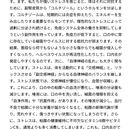
す。まず、私たちが強いストレスを感じると、体はそれに対抗する
ために、副腎皮質から「コルチゾール」というホルモンを分泌しま
す。コルチゾールは、短期的には炎症を抑えたり、エネルギーを生
み出したりする重要なホルモンですが、慢性的なストレスによって
過剰に分泌され続けると、免疫システム全体の働きを抑制してしま
うという副作用を持っています。免疫力が低下すると、口の中に常
に存在している細菌やウイルスに対する抵抗力が弱まります。その
結果、普段なら何でもないような小さな傷からでも細菌が侵入しや
すくなったり、ヘルペスウイルスが再活性化したりして、口内炎が
発症しやすくなるのです。次に、「自律神経の乱れ」も大きく関与
しています。ストレスは、体を活動的にする「交感神経」と、リラ
ックスさせる「副交感神経」からなる自律神経のバランスを崩しま
す。ストレス状態では、交感神経が優位になり、血管が収縮しま
す。これにより、口の中の粘膜への血流が悪化し、唾液の分泌量も
減少します。唾液には、口の中を洗い流し、細菌の増殖を抑える
「自浄作用」や「抗菌作用」があります。その唾液が減少し、血行
不良で粘膜に十分な栄養が届かなくなると、粘膜の新陳代謝が滞
り、荒れやすく、傷つきやすい状態になってしまうのです。さら
に、ストレスは、粘膜の健康維持に不可欠なビタミンB群やビタミ
ンCを、通常よりも多く消費してしまいます。これも、口内炎がで