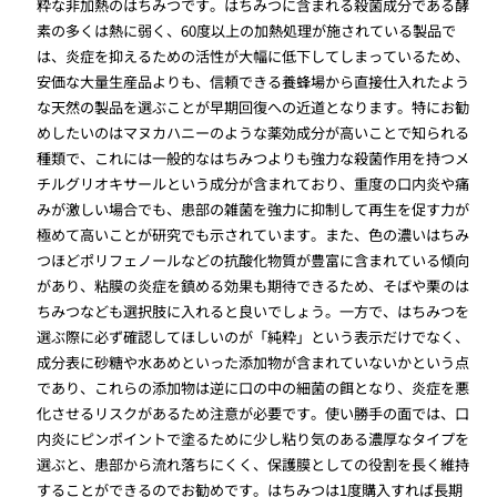
粋な非加熱のはちみつです。はちみつに含まれる殺菌成分である酵
素の多くは熱に弱く、60度以上の加熱処理が施されている製品で
は、炎症を抑えるための活性が大幅に低下してしまっているため、
安価な大量生産品よりも、信頼できる養蜂場から直接仕入れたよう
な天然の製品を選ぶことが早期回復への近道となります。特にお勧
めしたいのはマヌカハニーのような薬効成分が高いことで知られる
種類で、これには一般的なはちみつよりも強力な殺菌作用を持つメ
チルグリオキサールという成分が含まれており、重度の口内炎や痛
みが激しい場合でも、患部の雑菌を強力に抑制して再生を促す力が
極めて高いことが研究でも示されています。また、色の濃いはちみ
つほどポリフェノールなどの抗酸化物質が豊富に含まれている傾向
があり、粘膜の炎症を鎮める効果も期待できるため、そばや栗のは
ちみつなども選択肢に入れると良いでしょう。一方で、はちみつを
選ぶ際に必ず確認してほしいのが「純粋」という表示だけでなく、
成分表に砂糖や水あめといった添加物が含まれていないかという点
であり、これらの添加物は逆に口の中の細菌の餌となり、炎症を悪
化させるリスクがあるため注意が必要です。使い勝手の面では、口
内炎にピンポイントで塗るために少し粘り気のある濃厚なタイプを
選ぶと、患部から流れ落ちにくく、保護膜としての役割を長く維持
することができるのでお勧めです。はちみつは1度購入すれば長期