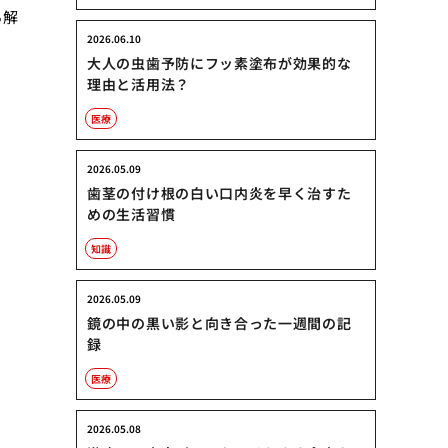
ら解
2026.06.10
大人の虫歯予防にフッ素塗布が効果的な
理由と活用法？
医療
2026.05.09
歯茎の付け根の白い口内炎を早く治すた
めの生活習慣
知識
2026.05.09
鏡の中の黒い影と向き合った一週間の記
録
医療
2026.05.08