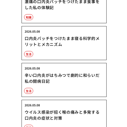
激痛の口内炎パッチをつけたまま食事を
した私の体験記
知識
2026.05.08
口内炎パッチをつけたまま寝る科学的メ
リットとメカニズム
生活
2026.05.08
辛い口内炎がはちみつで劇的に和らいだ
私の闘病日記
生活
2026.05.08
ウイルス感染が招く喉の痛みと多発する
口内炎の症状と対策