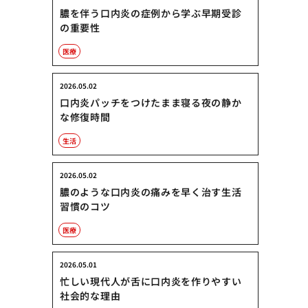
膿を伴う口内炎の症例から学ぶ早期受診
の重要性
医療
2026.05.02
口内炎パッチをつけたまま寝る夜の静か
な修復時間
生活
2026.05.02
膿のような口内炎の痛みを早く治す生活
習慣のコツ
医療
2026.05.01
忙しい現代人が舌に口内炎を作りやすい
社会的な理由