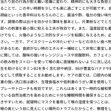
う当たり前の行為が耐え難い苦痛に変わり、精神的にも大きな負担
することで、この辛い時期を少しでも楽に過ごすことが可能です。
や胡椒といった香辛料はもちろんのこと、醤油や酢、塩分の強い味
ます。調理の際は出汁を効かせた薄味を基本とし、片栗粉などでと
患部への刺激を最小限に抑える工夫が有効です。また、温度設定も
だけでなく、火傷のような二次的なダメージを粘膜に与えるため、
ださい。一方で、アイスクリームや冷たいゼリーなどの冷たい食べ
果があるため、食欲がない時のエネルギー補給として非常に重宝し
給に関しては、酸味の強いオレンジジュースや炭酸飲料、カフェイ
性の飲み物をストローを使って喉の奥に直接触れないように流し込
生を助けるビタミンB2を多く含む卵や納豆、B6が豊富なバナナや
るなどして摂取することをお勧めします。ケアの面では、口腔内の
刺激の強い洗口液は避け、生理食塩水や低刺激のうがい薬を使用し
スプレーやトローチも有効ですが、これらはあくまで一時的な緩和
っている自然治癒力を高めるために十分な睡眠時間を確保すること
乾きやすいため、就寝時にマスクを着用して喉の湿度を保つことは
。喉の奥という目に見えにくい場所のトラブルだからこそ、無理を