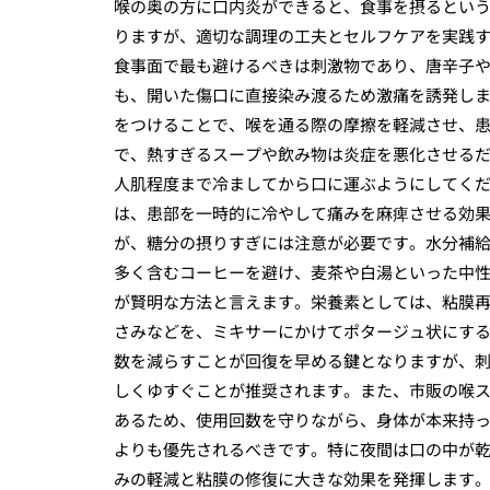
喉の奥の方に口内炎ができると、食事を摂るとい
りますが、適切な調理の工夫とセルフケアを実践
食事面で最も避けるべきは刺激物であり、唐辛子
も、開いた傷口に直接染み渡るため激痛を誘発し
をつけることで、喉を通る際の摩擦を軽減させ、
で、熱すぎるスープや飲み物は炎症を悪化させる
人肌程度まで冷ましてから口に運ぶようにしてく
は、患部を一時的に冷やして痛みを麻痺させる効
が、糖分の摂りすぎには注意が必要です。水分補
多く含むコーヒーを避け、麦茶や白湯といった中
が賢明な方法と言えます。栄養素としては、粘膜再
さみなどを、ミキサーにかけてポタージュ状にす
数を減らすことが回復を早める鍵となりますが、
しくゆすぐことが推奨されます。また、市販の喉
あるため、使用回数を守りながら、身体が本来持
よりも優先されるべきです。特に夜間は口の中が
みの軽減と粘膜の修復に大きな効果を発揮します