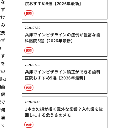
とな
院おすすめ5選【2026年最新】
まず
医療
付け
ろみ
2026.07.30
重要
兵庫でインビザラインの症例が豊富な歯
必ず
科医院5選【2026年最新】
物
医療
ます
ンを
2026.07.30
むの
兵庫でインビザライン矯正ができる歯科
医院おすすめ5選【2026年最新】
鶏さ
細菌
医療
て優
策で
2026.06.16
1本の欠損が招く意外な影響？入れ歯を後
が何
回しにする危うさのメモ
、痛
して
医療