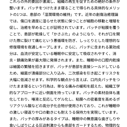
これらの外的要因が激減し、組織の再生を促すための絶好の条件が
整います。パッチをつけたまま寝ることで得られる具体的なメリッ
トの1つは、患部の「湿潤環境の維持」です。近年の創傷治癒理論
では、傷口を適度に湿らせた状態に保つことが細胞の移動と増殖を
促し、治癒を早めることが証明されています。パッチが粘膜を覆う
ことで、患部が乾燥して「かさぶた」のようになり、それが口を開
けた際に裂けて痛むという悪循環を防ぎ、しっとりとした理想的な
修復環境を夜通しキープします。さらに、パッチに含まれる薬効成
分は、血流が安定している睡眠中に安定して吸収されやすく、消
炎・鎮痛効果が最大限に発揮されます。また、睡眠中の口腔内乾燥
は細菌の繁殖を招きますが、パッチが患部を直接シールドしている
ため、細菌が潰瘍部分に入り込み、二次感染を引き起こすリスクを
大幅に低減させます。科学的な観点から言えば、口内炎パッチをつ
けたまま寝るという行為は、単なる痛みの緩和を超えた、組織工学
的なアプローチに近い側面を持っています。パッチの素材自体も進
化しており、唾液と反応してゲル化し、粘膜への密着度を高めるポ
リアクリル酸などの高分子化合物が使用されており、これが睡眠中
の激しい寝返りや口の動きにも耐えうる保持力を実現しています。
また、パッチの厚みがあるタイプは、睡眠中の無意識な歯ぎしりや
食いしばりによる圧迫刺激からも患部をガードするため、物理的な