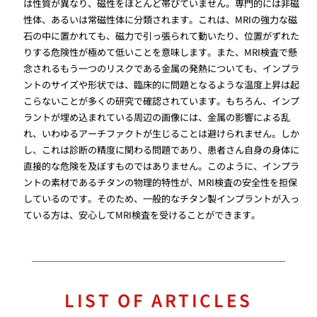
は性質が異なり、磁性をほとんど帯びていません。専門的には非磁
性体、あるいは常磁性体に分類されます。これは、MRIの強力な磁
石の中に置かれても、磁力で引っ張られて動いたり、位置がずれた
りする危険性が極めて低いことを意味します。また、MRI検査で懸
念されるもう一つのリスクである金属の発熱についても、インプラ
ントのサイズや形状では、臨床的に問題となるような温度上昇は起
こらないことが多くの研究で確認されています。もちろん、インプ
ラントが埋め込まれている周辺の画像には、金属の影響による乱
れ、いわゆるアーチファクトが生じることは避けられません。しか
し、これは診断の精度に関わる問題であり、患者さん自身の身体に
直接的な危険を及ぼすものではありません。このように、インプラ
ントの素材であるチタンの物理的特性が、MRI検査の安全性を担保
しているのです。そのため、一般的なチタン製インプラントが入っ
ている方は、安心してMRI検査を受けることができます。
LIST OF ARTICLES