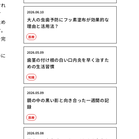
ぞれ
2026.06.10
す
大人の虫歯予防にフッ素塗布が効果的な
ため
理由と活用法？
す。
医療
を完
ょ
2026.05.09
手に
歯茎の付け根の白い口内炎を早く治すた
めの生活習慣
知識
2026.05.09
鏡の中の黒い影と向き合った一週間の記
録
医療
2026.05.08