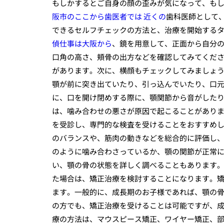
もしかするとご自身の顔の歪みが気になって、もし
阪市のここから歯医者では 近くの
歯科医師として
できるセルフチェックの方法と、治療を開始する
偵仕事は大阪から
、鏡を用意して、正面から自分
口角の高さ、頬骨の出方などを確認してみてくだ
があります。次に、横顔もチェックしてみましょ
顎が前に突き出ていたり、引っ込んでいたり、口
に、口を開け閉めする際に、顎関節から音がした
は、噛み合わせの悪さが原因で起こることがあり
を受診し、専門的な検査を受けることをおすすめ
のバランスや、筋肉の動きなどを総合的に評価し
のように噛み合わさっているか、顎の関節が正常に
い、顎の骨の状態を詳しく調べることもあります
た場合は、矯正治療を検討することになります。
ます。一般的に、成長期のお子様であれば、顎の
の方でも、矯正治療を受けることは可能ですが、
療の方法は、マウスピース矯正、ワイヤー矯正、