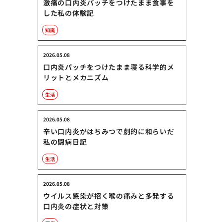
激痛の口内炎パッチをつけたまま食事を
した私の体験記
知識
2026.05.08
口内炎パッチをつけたまま寝る科学的メ
リットとメカニズム
生活
2026.05.08
辛い口内炎がはちみつで劇的に和らいだ
私の闘病日記
生活
2026.05.08
ウイルス感染が招く喉の痛みと多発する
口内炎の症状と対策