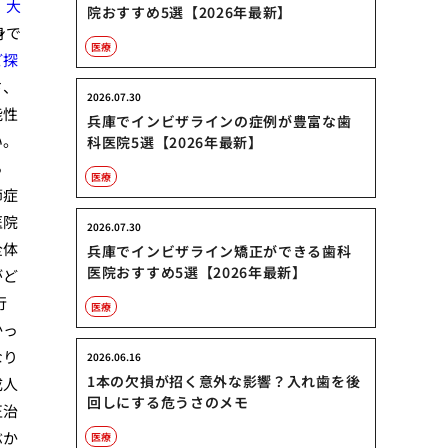
。
大
院おすすめ5選【2026年最新】
身で
医療
ど探
さ、
2026.07.30
能性
兵庫でインビザラインの症例が豊富な歯
い。
科医院5選【2026年最新】
ら
医療
節症
医院
2026.07.30
全体
兵庫でインビザライン矯正ができる歯科
医院おすすめ5選【2026年最新】
がど
行
医療
かっ
なり
2026.06.16
1本の欠損が招く意外な影響？入れ歯を後
成人
回しにする危うさのメモ
正治
ぶか
医療