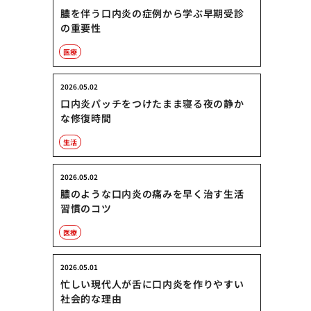
膿を伴う口内炎の症例から学ぶ早期受診
の重要性
医療
2026.05.02
口内炎パッチをつけたまま寝る夜の静か
な修復時間
生活
2026.05.02
膿のような口内炎の痛みを早く治す生活
習慣のコツ
医療
2026.05.01
忙しい現代人が舌に口内炎を作りやすい
社会的な理由