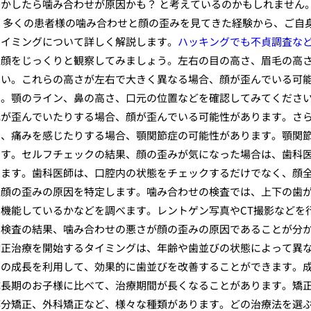
かしたら噛み合わせが原因かも？ と考えているのかもしれません
、多くの患者様の噛み合わせと顔の歪みを見てきた経験から、ご自
タイミングについて詳しく解説します。
ハッキングでも不貞調査な
の顔をじっくりと観察してみましょう。左右の目の高さ、眉毛の高
さい。これらの高さが左右で大きく異なる場合、顔が歪んでいる可
う。顎のライン、鼻の高さ、口元の位置などを確認してみてくださ
元が歪んでいたりする場合、顔が歪んでいる可能性があります。さ
り、痛みを感じたりする場合、顎関節症の可能性があります。顎関
ます。セルフチェックの結果、顔の歪みが気になった場合は、歯科
します。歯科医師は、口腔内の状態をチェックするだけでなく、顔
、顔の歪みの原因を特定します。噛み合わせの検査では、上下の歯
機能しているかなどを調べます。レントゲン写真やCT撮影などを
。検査の結果、噛み合わせの悪さが顔の歪みの原因であることが分
矯正治療を開始するタイミングは、年齢や歯並びの状態によって異
骨の成長を利用して、効果的に歯並びを改善することができます。
成長期のお子様に比べて、治療期間が長くなることがあります。矯
部分矯正、外科矯正など、様々な種類があります。どの治療法を選