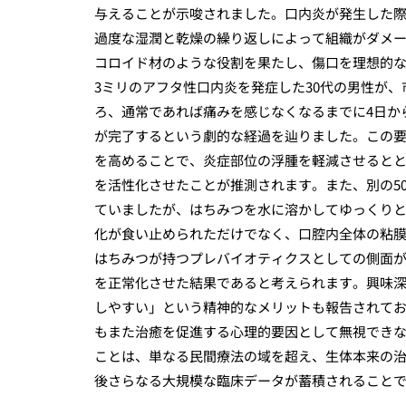
与えることが示唆されました。口内炎が発生した
過度な湿潤と乾燥の繰り返しによって組織がダメ
コロイド材のような役割を果たし、傷口を理想的な
3ミリのアフタ性口内炎を発症した30代の男性が
ろ、通常であれば痛みを感じなくなるまでに4日か
が完了するという劇的な経過を辿りました。この
を高めることで、炎症部位の浮腫を軽減させるとと
を活性化させたことが推測されます。また、別の5
ていましたが、はちみつを水に溶かしてゆっくり
化が食い止められただけでなく、口腔内全体の粘
はちみつが持つプレバイオティクスとしての側面
を正常化させた結果であると考えられます。興味
しやすい」という精神的なメリットも報告されて
もまた治癒を促進する心理的要因として無視でき
ことは、単なる民間療法の域を超え、生体本来の
後さらなる大規模な臨床データが蓄積されること