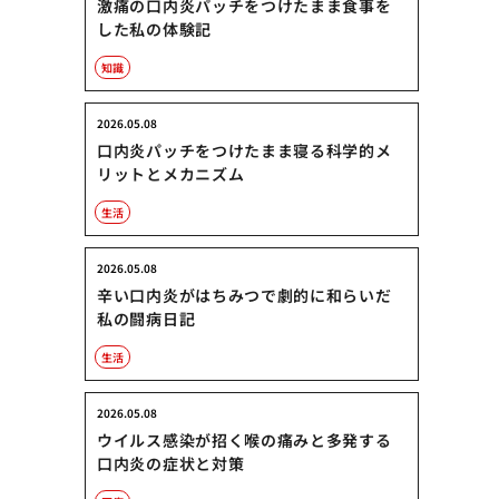
激痛の口内炎パッチをつけたまま食事を
した私の体験記
知識
2026.05.08
口内炎パッチをつけたまま寝る科学的メ
リットとメカニズム
生活
2026.05.08
辛い口内炎がはちみつで劇的に和らいだ
私の闘病日記
生活
2026.05.08
ウイルス感染が招く喉の痛みと多発する
口内炎の症状と対策