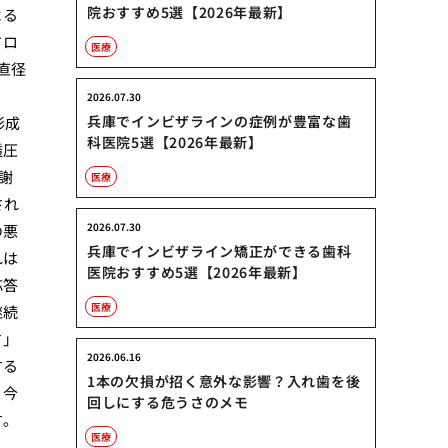
院おすすめ5選【2026年最新】
よる
ドロ
医療
直径
2026.07.30
兵庫でインビザラインの症例が豊富な歯
形成
科医院5選【2026年最新】
透圧
謝
医療
され
2026.07.30
の悪
兵庫でインビザライン矯正ができる歯科
れは
医院おすすめ5選【2026年最新】
応答
医療
継続
さ」
2026.06.16
する
1本の欠損が招く意外な影響？入れ歯を後
、今
回しにする危うさのメモ
す。
医療