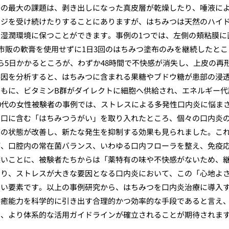
際の最大の課題は、剥き出しになった真皮層が乾燥したり、唾液に
ージを受け続けたりすることにありますが、はちみつは天然のハイ
湿潤環境に保つことができます。事例の1つでは、左側の頬粘膜に
、市販の軟膏を使用せずに1日3回のはちみつ塗布のみを継続したとこ
ら5日かかるところが、わずか48時間で不快感が消失し、上皮の再
要因を分析すると、はちみつに含まれる果糖やブドウ糖が患部の浸
もに、ビタミンB群がダイレクトに細胞へ供給され、エネルギー代
0代の女性被験者の事例では、ストレスによる多発性口内炎に悩ま
と口に含む「はちみつうがい」を取り入れたところ、個々の口内炎
膜の状態が改善し、新たな発生を抑制する効果も見られました。こ
が、口腔内の常在菌バランス、いわゆる口内フローラを整え、免疫
深いことに、被験者たちからは「薬特有の味や不快感がないため、
おり、ストレスが大きな要因となる口内炎において、この「心地よ
ない要素です。以上の事例研究から、はちみつを口内炎治療に導入
治癒能力を科学的に引き出す合理的かつ効率的な手段であると言え
で、より体系的な活用ガイドラインが確立されることが期待されま