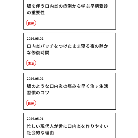
膿を伴う口内炎の症例から学ぶ早期受診
の重要性
医療
2026.05.02
口内炎パッチをつけたまま寝る夜の静か
な修復時間
生活
2026.05.02
膿のような口内炎の痛みを早く治す生活
習慣のコツ
医療
2026.05.01
忙しい現代人が舌に口内炎を作りやすい
社会的な理由