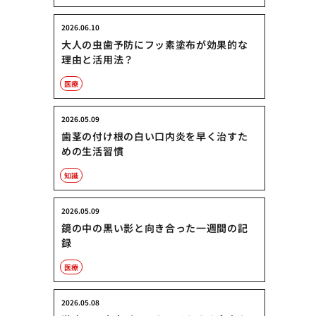
2026.06.10
大人の虫歯予防にフッ素塗布が効果的な
理由と活用法？
医療
2026.05.09
歯茎の付け根の白い口内炎を早く治すた
めの生活習慣
知識
2026.05.09
鏡の中の黒い影と向き合った一週間の記
録
医療
2026.05.08