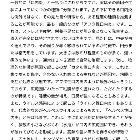
一般的に「口内炎」と一括りにされがちですが、実はその原因や症
状によっていくつかの種類に分類されます。舌の下にできる口内炎
も例外ではなく、その見た目や特徴から、ある程度の種類を推測す
ることが可能です。最も一般的なのが「アフタ性口内炎」です。こ
れは、ストレスや疲労、栄養不足などが引き金となって発生する、
原因が完全には特定されていない口内炎です。見た目は、中央が白
く窪んでおり、その周りが赤く縁取られているのが特徴で、円形ま
たは楕円形をしています。大きさは数ミリ程度のものが多く、強い
痛みを伴います。通常は１〜２週間で自然に治癒します。次に、物
理的な刺激が原因で起こるのが「カタル性口内炎」です。これは、
歯で噛んだ傷や、合わない入れ歯による擦れなどが原因で、粘膜に
炎症が起きた状態です。アフタ性口内炎のように境界がはっきりし
ておらず、広範囲にわたって粘膜が赤く腫れたり、ただれたりする
のが特徴です。唾液の量が増え、口臭が強くなることもあります。
また、ウイルス感染によって起こる「ウイルス性口内炎」もありま
す。代表的なのがヘルペスウイルスによるもので、「ヘルペス性口
内炎」と呼ばれます。これは、主に乳幼児期に初感染することが多
く、多数の小さな水ぶくれ（水疱）が口内の広範囲にでき、それら
が破れてびらんを形成します。高熱や強い痛みを伴うのが特徴で
す。その他にも、カンジダという真菌（カビ）が増殖して起こる