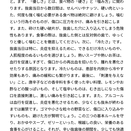
と。まず、「優しさ」とは、食べ物の「硬さ」と「噛み方」に関わ
ります。抜歯当日から数日間は、せんべいやナッツ、硬い肉といっ
た、何度も強く噛む必要がある食べ物は絶対に避けましょう。噛む
という行為そのものが、傷口に圧力をかけ、痛みを引き起こしま
す。また、砕けた硬い破片が、抜歯した穴に入り込んでしまう危険
性もあります。食事の際は、抜歯した側とは反対側の歯で、ゆっく
りと優しく噛むことを徹底してください。次に、「冷たさ」です。
抜歯当日は特に、炎症を抑えるために、できるだけ冷たいものや、
人肌程度のぬるいものを選びましょう。熱いスープや熱いお茶は、
血行を促進しすぎて、傷口からの再出血を招いたり、腫れを悪化さ
せたりする原因となります。冷たいものは、患部を内側から冷やす
効果もあり、痛みの緩和にも繋がります。最後に、「刺激を与えな
い」こと。唐辛子などの香辛料を多く使った辛い料理、レモンやお
酢などの酸っぱいもの、そして塩辛いものは、むき出しになった傷
口を直接刺激し、激しい痛みを引き起こします。また、アルコール
は血行を促進し、炎症を悪化させるため、少なくとも抜糸が終わる
までは厳禁です。ゴマや小さな粒々の野菜など、傷口に入り込みや
すいものも、避けた方が賢明でしょう。この三つの基本ルールを守
り、おかゆやスープ、ゼリーといった、喉越しの良い、栄養のある
食事を心がけること。それが、辛い抜歯後の期間を、少しでも快適