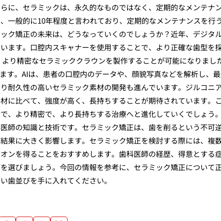
さらに、セラミックは、永久的なものではなく、定期的なメンテナ
、一般的に10年程度と言われており、定期的なメンテナンスを行
ミック矯正の未来は、どうなっていくのでしょうか？近年、デジタ
ています。口腔内スキャナーを使用することで、より正確な歯型を
、より精密なセラミッククラウンを製作することが可能になりまし
います。AIは、患者の口腔内のデータや、顔貌写真などを解析し、最
より耐久性の高いセラミック素材の開発も進んでいます。ジルコニ
素材に比べて、強度が高く、長持ちすることが期待されています。
全で、より精密で、より長持ちする治療へと進化していくでしょう
科医師の知識と技術です。セラミック矯正は、歯を削るという不可
療結果に大きく影響します。セラミック矯正を検討する際には、複
ニオンを得ることをおすすめします。歯科医師の経歴、得意とする
師を選びましょう。今回の情報を参考に、セラミック矯正について
しい歯並びを手に入れてください。