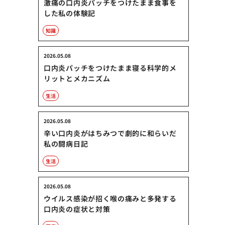
激痛の口内炎パッチをつけたまま食事を
した私の体験記
知識
2026.05.08
口内炎パッチをつけたまま寝る科学的メ
リットとメカニズム
生活
2026.05.08
辛い口内炎がはちみつで劇的に和らいだ
私の闘病日記
生活
2026.05.08
ウイルス感染が招く喉の痛みと多発する
口内炎の症状と対策