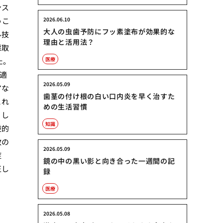
ンス
うこ
2026.06.10
大人の虫歯予防にフッ素塗布が効果的な
ル技
理由と活用法？
採取
医療
た。
適
2026.05.09
アな
歯茎の付け根の白い口内炎を早く治すた
これ
めの生活習慣
。し
知識
逆的
数の
2026.05.09
症
鏡の中の黒い影と向き合った一週間の記
正し
録
医療
2026.05.08