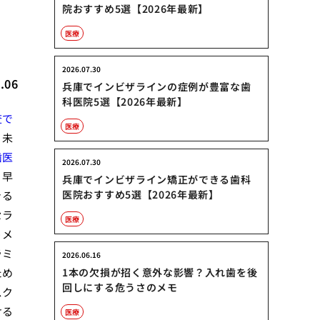
院おすすめ5選【2026年最新】
医療
2026.07.30
.06
兵庫でインビザラインの症例が豊富な歯
科医院5選【2026年最新】
査で
医療
、未
歯医
2026.07.30
、早
兵庫でインビザライン矯正ができる歯科
医院おすすめ5選【2026年最新】
きる
セラ
医療
うメ
ラミ
2026.06.16
ため
1本の欠損が招く意外な影響？入れ歯を後
回しにする危うさのメモ
スク
ける
医療