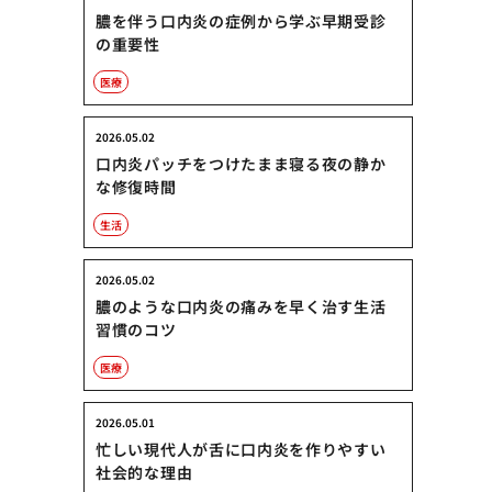
膿を伴う口内炎の症例から学ぶ早期受診
の重要性
医療
2026.05.02
口内炎パッチをつけたまま寝る夜の静か
な修復時間
生活
2026.05.02
膿のような口内炎の痛みを早く治す生活
習慣のコツ
医療
2026.05.01
忙しい現代人が舌に口内炎を作りやすい
社会的な理由